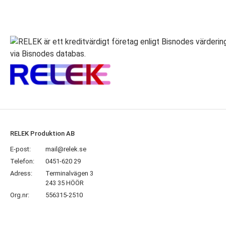
RELEK Produktion AB
E-post:
mail@relek.se
Telefon:
0451-620 29
Adress:
Terminalvägen 3
243 35 HÖÖR
Org.nr:
556315-2510