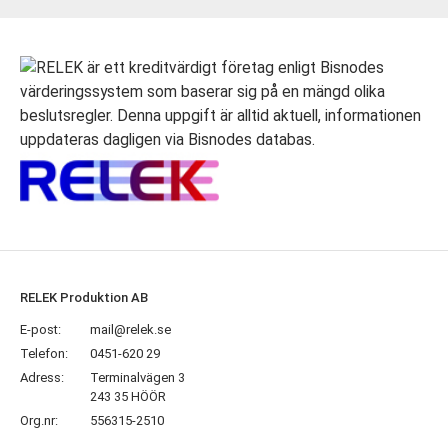
RELEK Produktion AB
E-post:
mail@relek.se
Telefon:
0451-620 29
Adress:
Terminalvägen 3
243 35 HÖÖR
Org.nr:
556315-2510