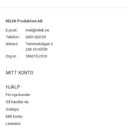
RELEK Produktion AB
E-post:
mail@relek.se
Telefon:
0451-620 29
Adress:
Terminalvägen 3
243 35 HÖÖR
Org.nr:
556315-2510
MITT KONTO
HJÄLP
För nya kunder
Så handlar du
Söktips
Mitt konto
Leverans