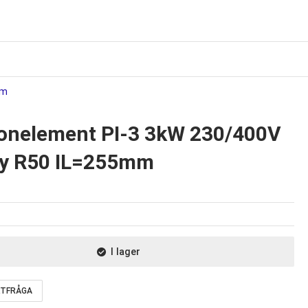
mm
ronelement PI-3 3kW 230/400V
oy R50 IL=255mm
I lager
TFRÅGA