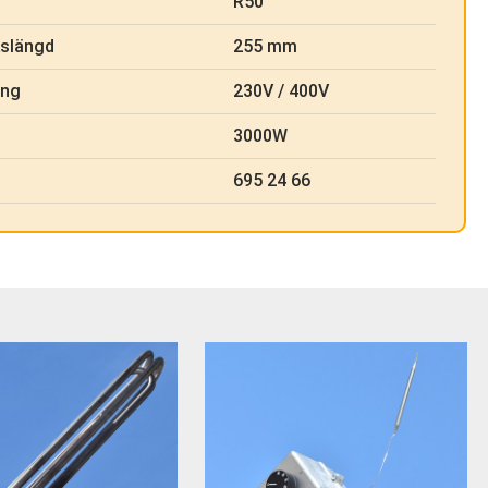
R50
kslängd
255 mm
ing
230V / 400V
3000W
695 24 66