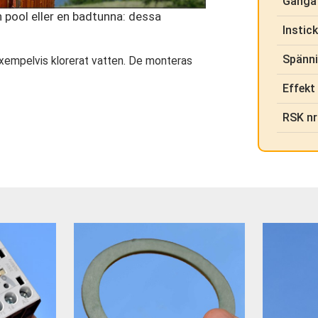
Gänga
 pool eller en badtunna: dessa
Instic
Spänn
exempelvis klorerat vatten. De monteras
Effekt
RSK nr