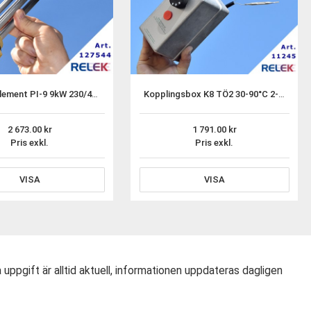
Elpatronelement PI-9 9kW 230/400V Incoloy R50 IL=355mm
Kopplingsbox K8 TÖ2 30-90°C 2-stegs term. 3-pol öhsk
2 673.00
1 791.00
Pris exkl.
Pris exkl.
VISA
VISA