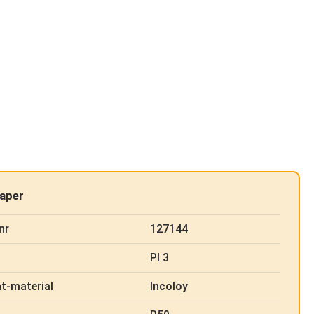
aper
nr
127144
PI 3
t-material
Incoloy