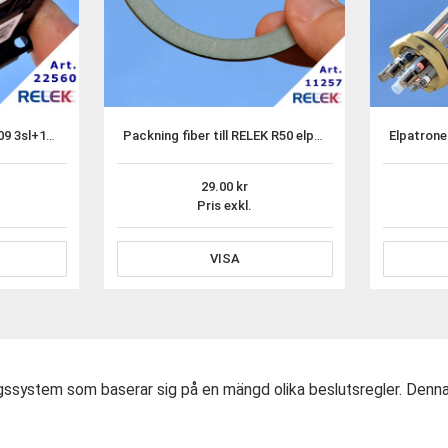
Lovato kontaktor 11BG09 3sl+1sl 230V AC.
Packning fiber till RELEK R50 elpatronelement
29.00
Pris exkl.
VISA