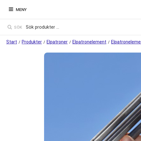
MENY
SÖK
Start
Produkter
Elpatroner
Elpatronelement
Elpatronelemen
/
/
/
/