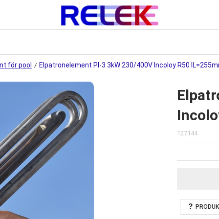
t för pool
Elpatronelement PI-3 3kW 230/400V Incoloy R50 IL=255
/
Elpat
Incol
127144
PRODUK