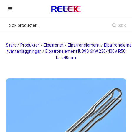
SÖK
Start
Produkter
Elpatroner
Elpatronelement
Elpatroneleme
/
/
/
/
tvättanläggningar
Elpatronelement IU39S 6kW 230/400V R50
/
IL=540mm