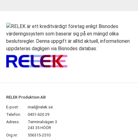
RELEK Produktion AB
E-post:
mail@relek.se
Telefon:
0451-620 29
Adress:
Terminalvägen 3
243 35 HÖÖR
Org.nr:
556315-2510