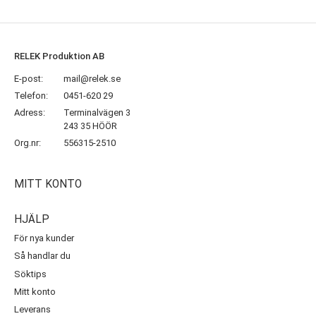
RELEK Produktion AB
E-post:
mail@relek.se
Telefon:
0451-620 29
Adress:
Terminalvägen 3
243 35 HÖÖR
Org.nr:
556315-2510
MITT KONTO
HJÄLP
För nya kunder
Så handlar du
Söktips
Mitt konto
Leverans