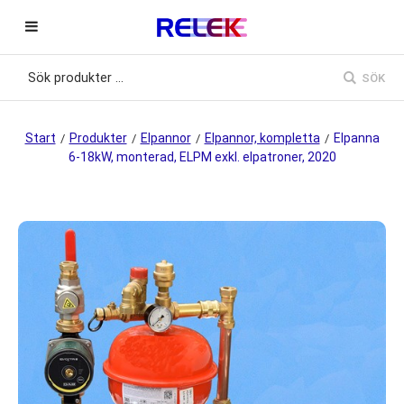
SÖK
Start
Produkter
Elpannor
Elpannor, kompletta
Elpanna
/
/
/
/
6-18kW, monterad, ELPM exkl. elpatroner, 2020