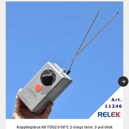
Kopplingsbox K8 TÖG2 0-50°C 2-stegs term. 3-pol öhsk