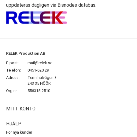
RELEK Produktion AB
E-post:
mail@relek.se
Telefon:
0451-620 29
Adress:
Terminalvägen 3
243 35 HÖÖR
Org.nr:
556315-2510
MITT KONTO
HJÄLP
För nya kunder